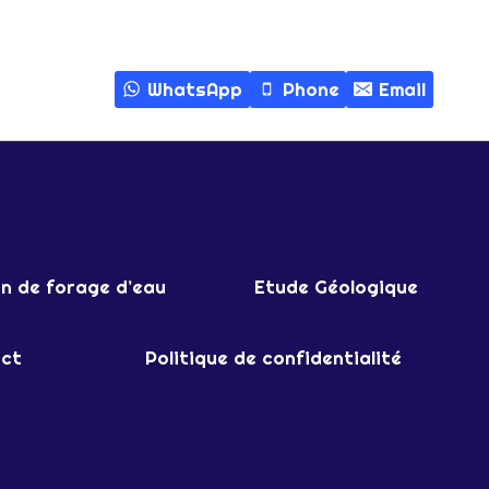
ÉTAPES
ESSENTIELLES
POUR
WhatsApp
Phone
Email
UN
APPROVISIONNEMENT
FIABLE
ET
DURABLE
on de forage d’eau
Etude Géologique
ct
Politique de confidentialité